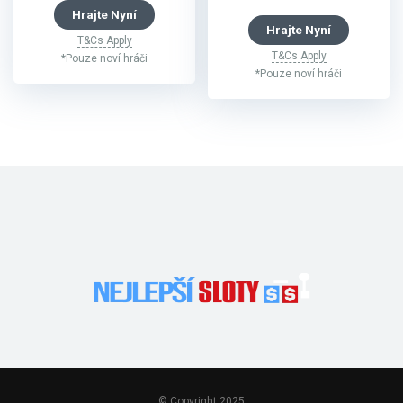
Hrajte Nyní
Hrajte Nyní
T&Cs Apply
T&Cs Apply
*Pouze noví hráči
*Pouze noví hráči
© Copyright 2025