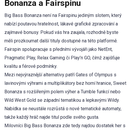
Bonanza a Fairspinu
Big Bass Bonanza není na Fairspinu jediným slotem, který
nabízí poutavou hratelnost, lákavé grafické zpracování a
zajímavé bonusy. Pokud vás hra zaujala, rozhodně byste
měli prozkoumat další tituly dostupné na této platformě.
Fairspin spolupracuje s předními vývojáři jako NetEnt,
Pragmatic Play, Relax Gaming či Play’n GO, čímž zajišťuje
kvalitu a férové podmínky.
Mezi nejvýraznější alternativy patří Gates of Olympus s
lavinovými výhrami a multiplikátory bez horní hranice, Sweet
Bonanza s rozšířeným polem výher a Tumble funkcí nebo
Wild West Gold se západní tematikou a lepkavými Wildy.
Nabídka se neustále rozrůstá o nové tematické automaty,
takže každý hráč najde titul podle svého gusta.
Milovníci Big Bass Bonanza zde tedy najdou dostatek her s