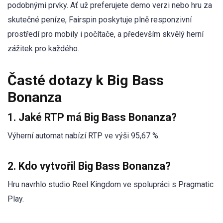
podobnými prvky. Ať už preferujete demo verzi nebo hru za
skutečné peníze, Fairspin poskytuje plně responzivní
prostředí pro mobily i počítače, a především skvělý herní
zážitek pro každého.
Časté dotazy k Big Bass
Bonanza
1. Jaké RTP má Big Bass Bonanza?
Výherní automat nabízí RTP ve výši 95,67 %.
2. Kdo vytvořil Big Bass Bonanza?
Hru navrhlo studio Reel Kingdom ve spolupráci s Pragmatic
Play.