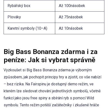
Rybářský box
Až 100násobek
Plováky
Až 75násobek
Karetní symboly (10–A)
Až 10násobek
Big Bass Bonanza zdarma i za
peníze: Jak si vybrat správně
Vyzkoušet si Big Bass Bonanza zdarma je výborným
způsobem, jak pochopit principy hry a zjistit, co vše nabízí
– bez rizika. Na Fairspinu je dostupný demo režim, ve
kterém lze sledovat chování jednotlivých symbolů, včetně
funkcí jako jsou free spiny a sbírání ryb s pomocí Wild
symbolu. Tento režim potěší začátečníky i zkušené hráče