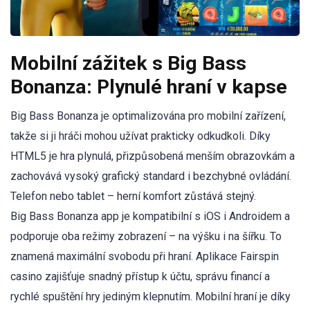
Mobilní zážitek s Big Bass
Bonanza: Plynulé hraní v kapse
Big Bass Bonanza je optimalizována pro mobilní zařízení,
takže si ji hráči mohou užívat prakticky odkudkoli. Díky
HTML5 je hra plynulá, přizpůsobená menším obrazovkám a
zachovává vysoký grafický standard i bezchybné ovládání.
Telefon nebo tablet – herní komfort zůstává stejný.
Big Bass Bonanza app je kompatibilní s iOS i Androidem a
podporuje oba režimy zobrazení – na výšku i na šířku. To
znamená maximální svobodu při hraní. Aplikace Fairspin
casino zajišťuje snadný přístup k účtu, správu financí a
rychlé spuštění hry jediným klepnutím. Mobilní hraní je díky