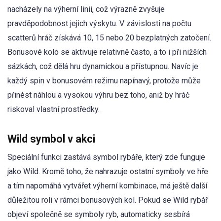
nacházely na výherní linii, což výrazně zvyšuje
pravděpodobnost jejich výskytu. V závislosti na počtu
scatterů hráč získává 10, 15 nebo 20 bezplatných zatočení.
Bonusové kolo se aktivuje relativně často, a to i při nižších
sázkách, což dělá hru dynamickou a přístupnou. Navíc je
každý spin v bonusovém režimu napínavý, protože může
přinést náhlou a vysokou výhru bez toho, aniž by hráč
riskoval vlastní prostředky.
Wild symbol v akci
Speciální funkci zastává symbol rybáře, který zde funguje
jako Wild. Kromě toho, že nahrazuje ostatní symboly ve hře
a tím napomáhá vytvářet výherní kombinace, má ještě další
důležitou roli v rámci bonusových kol. Pokud se Wild rybář
objeví společně se symboly ryb, automaticky sesbírá