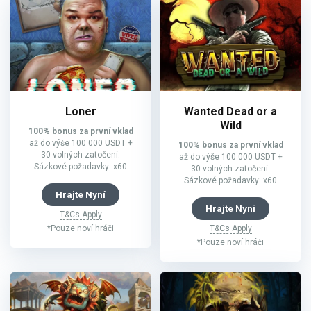
Loner
Wanted Dead or a
Wild
100% bonus za první vklad
až do výše 100 000 USDT +
100% bonus za první vklad
30 volných zatočení.
až do výše 100 000 USDT +
Sázkové požadavky: x60
30 volných zatočení.
Sázkové požadavky: x60
Hrajte Nyní
Hrajte Nyní
T&Cs Apply
*Pouze noví hráči
T&Cs Apply
*Pouze noví hráči