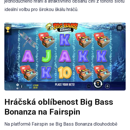
jednoduchého hraní a atraktivního obsahu činí z tohoto slotu
ideální volbu pro širokou škálu hráčů.
Hráčská oblíbenost Big Bass
Bonanza na Fairspin
Na platformě Fairspin se Big Bass Bonanza dlouhodobě