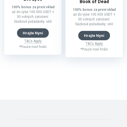
Book of Dead
100% bonus za první vklad
100% bonus za první vklad
až do výše 100 000 USDT +
až do výše 100 000 USDT +
30 volných zatočení.
30 volných zatočení.
Sázkové požadavky: x60
Sázkové požadavky: x60
Hrajte Nyní
Hrajte Nyní
T&Cs Apply
T&Cs Apply
*Pouze noví hráči
*Pouze noví hráči