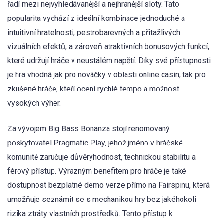
řadí mezi nejvyhledávanější a nejhranější sloty. Tato
popularita vychází z ideální kombinace jednoduché a
intuitivní hratelnosti, pestrobarevných a přitažlivých
vizuálních efektů, a zároveň atraktivních bonusových funkcí,
které udržují hráče v neustálém napětí. Díky své přístupnosti
je hra vhodná jak pro nováčky v oblasti online casin, tak pro
zkušené hráče, kteří ocení rychlé tempo a možnost
vysokých výher.
Za vývojem Big Bass Bonanza stojí renomovaný
poskytovatel Pragmatic Play, jehož jméno v hráčské
komunitě zaručuje důvěryhodnost, technickou stabilitu a
férový přístup. Výrazným benefitem pro hráče je také
dostupnost bezplatné demo verze přímo na Fairspinu, která
umožňuje seznámit se s mechanikou hry bez jakéhokoli
rizika ztráty vlastních prostředků. Tento přístup k